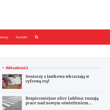
hodnia.pl
newsy
Kontakt
Aktualności
Seniorzy z Jastkowa wkraczają w
cyfrową erę!
Bezpieczniejsze ulice Lublina: ruszają
prace nad nowym oświetleniem
przejść dla pieszych!