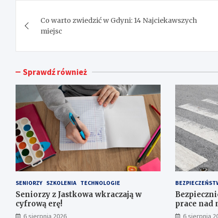
Nawigacja
Co warto zwiedzić w Gdyni: 14 Najciekawszych
wpisu
miejsc
Sprawdź również
SENIORZY
SZKOLENIA
TECHNOLOGIE
BEZPIECZEŃST
Seniorzy z Jastkowa wkraczają w
Bezpiecznie
cyfrową erę!
prace nad
przejść dla
6 sierpnia 2026
6 sierpnia 2