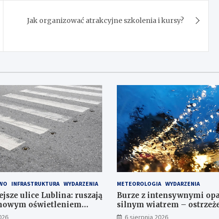
Jak organizować atrakcyjne szkolenia i kursy?
WO
INFRASTRUKTURA
WYDARZENIA
METEOROLOGIA
WYDARZENIA
jsze ulice Lublina: ruszają
Burze z intensywnymi op
 nowym oświetleniem
silnym wiatrem – ostrzeże
 pieszych!
stopnia!
026
6 sierpnia 2026