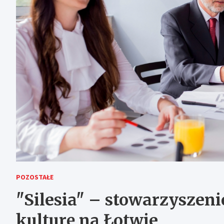
POZOSTAŁE
"Silesia" – stowarzyszen
kulturę na Łotwie