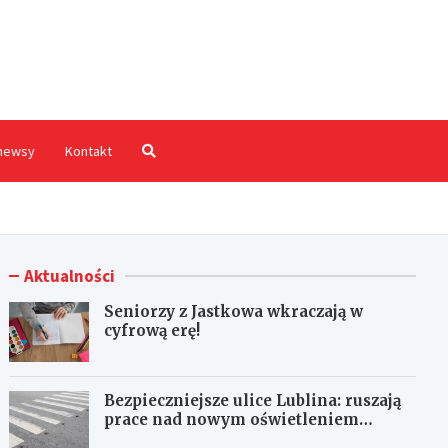
hodnia.pl
newsy
Kontakt
Aktualności
Seniorzy z Jastkowa wkraczają w
cyfrową erę!
Bezpieczniejsze ulice Lublina: ruszają
prace nad nowym oświetleniem
przejść dla pieszych!