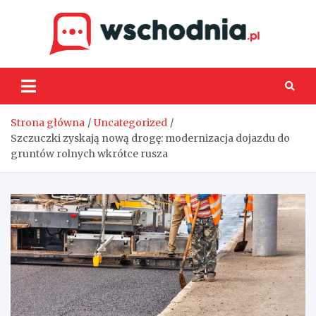
Skip
to
content
Wsch
Strona główna
Uncategorized
Szczuczki zyskają nową drogę: modernizacja dojazdu do
gruntów rolnych wkrótce rusza