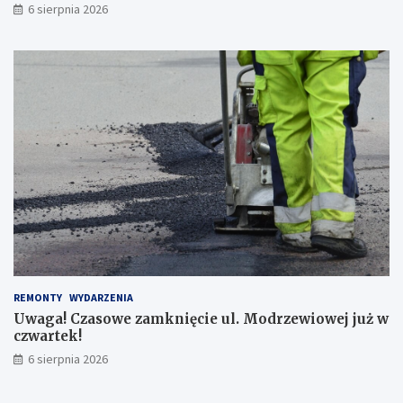
j
6 sierpnia 2026
ś
ć
d
l
a
p
i
e
s
z
y
c
h
!
REMONTY
WYDARZENIA
Uwaga! Czasowe zamknięcie ul. Modrzewiowej już w
czwartek!
6 sierpnia 2026