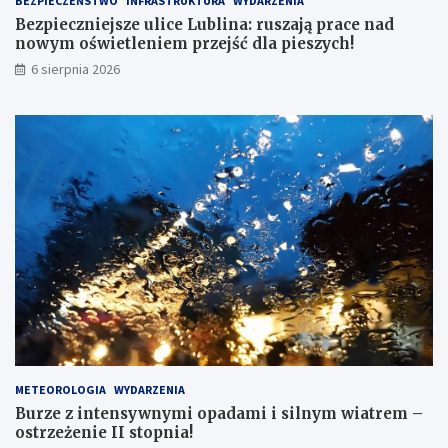
BEZPIECZEŃSTWO
INFRASTRUKTURA
WYDARZENIA
a
Bezpieczniejsze ulice Lublina: ruszają prace nad
d
nowym oświetleniem przejść dla pieszych!
n
6 sierpnia 2026
o
w
y
m
o
ś
w
i
e
t
l
e
n
i
e
m
p
METEOROLOGIA
WYDARZENIA
r
Burze z intensywnymi opadami i silnym wiatrem –
z
ostrzeżenie II stopnia!
e