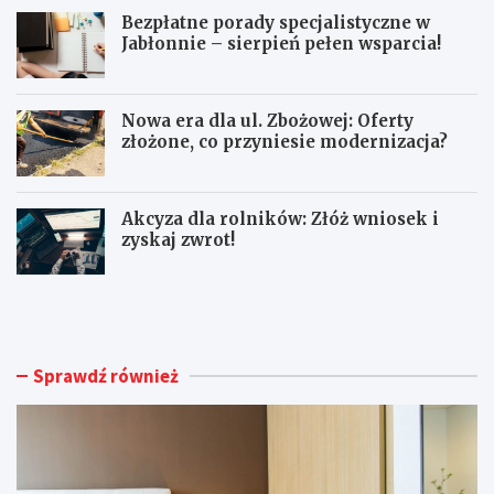
Bezpłatne porady specjalistyczne w
Jabłonnie – sierpień pełen wsparcia!
Nowa era dla ul. Zbożowej: Oferty
złożone, co przyniesie modernizacja?
Akcyza dla rolników: Złóż wniosek i
zyskaj zwrot!
K
B
o
e
ł
z
d
p
r
ł
Sprawdź również
y
a
2
t
0
n
0
e
×
p
2
o