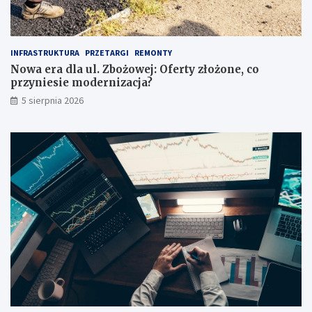
ę
r
p
c
r
i
z
a
INFRASTRUKTURA
PRZETARGI
REMONTY
e
!
Nowa era dla ul. Zbożowej: Oferty złożone, co
d
przyniesie modernizacja?
z
a
5 sierpnia 2026
k
u
p
e
m
?