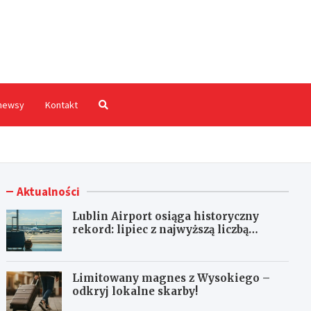
hodnia.pl
newsy
Kontakt
Aktualności
Lublin Airport osiąga historyczny
rekord: lipiec z najwyższą liczbą
pasażerów!
Limitowany magnes z Wysokiego –
odkryj lokalne skarby!