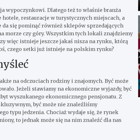
ja wypoczynkowi. Dlatego też to właśnie branża
e hotele, restauracje w turystycznych miejscach, a
Nie da się pominąć również sklepów sprzedających
na morze czy góry. Wszystkim tych lokali znajdziemy
 więc istnieje jeszcze jakaś nisza na rynku, którą
, czego setki już istnieje na polskim rynku?
myśleć
 także na odczuciach rodziny i znajomych. Być może
owało. Jeżeli stawiamy na ekonomiczne wyjazdy, być
zbyt wyszukanego ekonomicznego pensjonatu. Z
ekskluzywnym, być może nie znaleźliśmy
o typu jedzenia. Chociaż wydaje się, że rynek
iony, to jednak może się na nim znaleźć dla nas