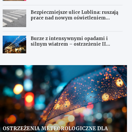
Bezpieczniejsze ulice Lublina: ruszają
prace nad nowym oświetleniem
przejść dla pieszych!
Burze z intensywnymi opadami i
silnym wiatrem – ostrzeżenie II
stopnia!
OSTRZEŻENIA METEOROLOGICZNE DLA