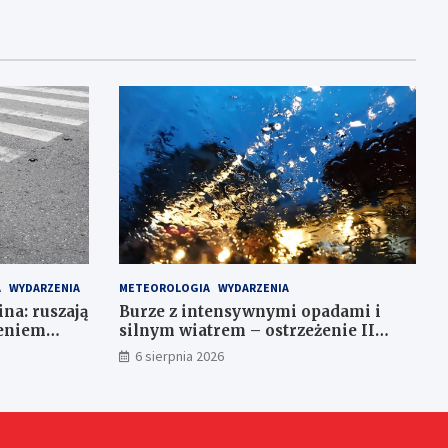
A
WYDARZENIA
METEOROLOGIA
WYDARZENIA
ina: ruszają
Burze z intensywnymi opadami i
leniem
silnym wiatrem – ostrzeżenie II
stopnia!
6 sierpnia 2026