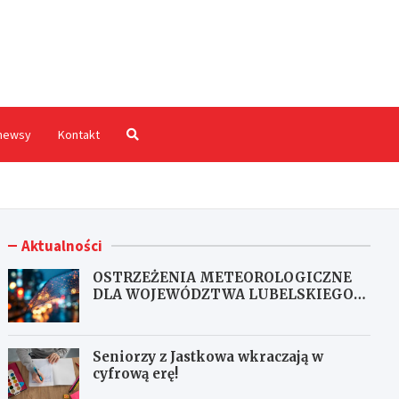
hodnia.pl
newsy
Kontakt
Aktualności
OSTRZEŻENIA METEOROLOGICZNE
DLA WOJEWÓDZTWA LUBELSKIEGO
NR 167
Seniorzy z Jastkowa wkraczają w
cyfrową erę!