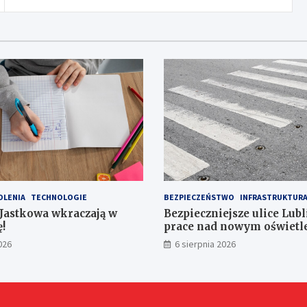
OLENIA
TECHNOLOGIE
BEZPIECZEŃSTWO
INFRASTRUKTUR
 Jastkowa wkraczają w
Bezpieczniejsze ulice Lubl
!
prace nad nowym oświet
przejść dla pieszych!
026
6 sierpnia 2026