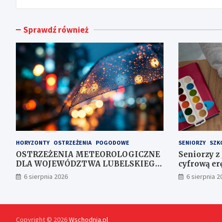
Sprawdź również
HORYZONTY
OSTRZEŻENIA
POGODOWE
SENIORZY
SZK
OSTRZEŻENIA METEOROLOGICZNE
Seniorzy z
DLA WOJEWÓDZTWA LUBELSKIEGO
cyfrową erę
NR 167
6 sierpnia 2026
6 sierpnia 2
Copyright © 2026
Wschodnia.pl