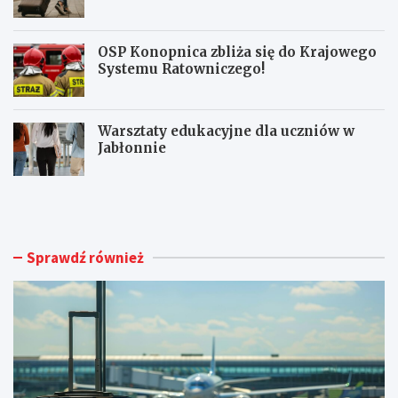
OSP Konopnica zbliża się do Krajowego
Systemu Ratowniczego!
Warsztaty edukacyjne dla uczniów w
Jabłonnie
L
L
u
i
b
m
l
i
i
t
Sprawdź również
n
o
A
w
i
a
r
n
p
y
o
m
r
a
t
g
o
n