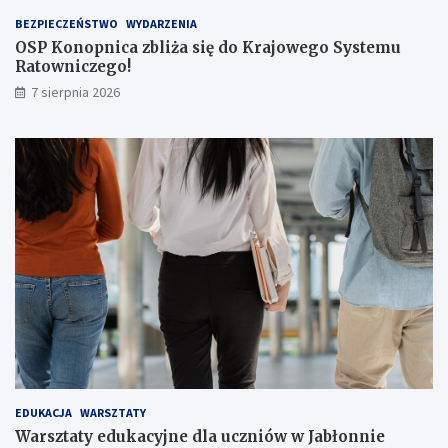
s
BEZPIECZEŃSTWO
WYDARZENIA
a
OSP Konopnica zbliża się do Krajowego Systemu
ż
Ratowniczego!
e
r
7 sierpnia 2026
ó
w
!
EDUKACJA
WARSZTATY
Warsztaty edukacyjne dla uczniów w Jabłonnie