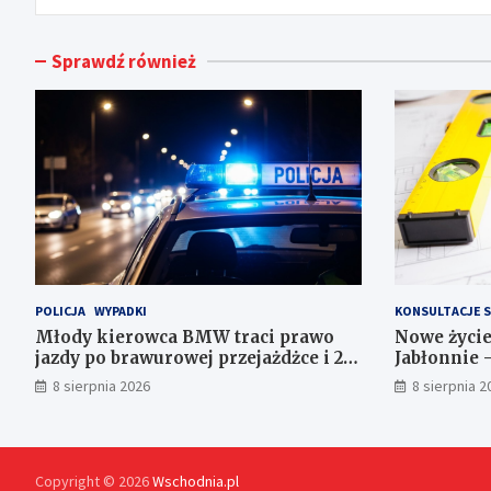
Sprawdź również
POLICJA
WYPADKI
KONSULTACJE 
Młody kierowca BMW traci prawo
Nowe życi
jazdy po brawurowej przejażdżce i 23
Jabłonnie 
punktach karnych
8 sierpnia 2026
8 sierpnia 2
Copyright © 2026
Wschodnia.pl