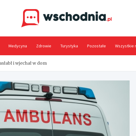
Wsc
Medycyna
Zdrowie
Turystyka
Pozostałe
Wszystkie 
słabł i wjechał w dom