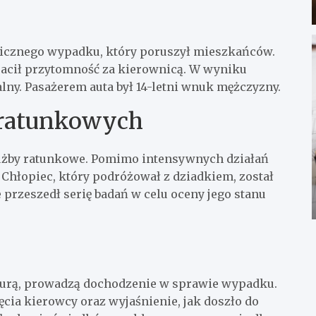
agicznego wypadku, który poruszył mieszkańców.
racił przytomność za kierownicą. W wyniku
ny. Pasażerem auta był 14-letni wnuk mężczyzny.
 ratunkowych
łużby ratunkowe. Pomimo intensywnych działań
 Chłopiec, który podróżował z dziadkiem, został
 przeszedł serię badań w celu oceny jego stanu
aturą, prowadzą dochodzenie w sprawie wypadku.
ęcia kierowcy oraz wyjaśnienie, jak doszło do