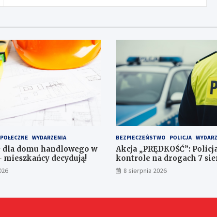
SPOŁECZNE
WYDARZENIA
BEZPIECZEŃSTWO
POLICJA
WYDARZ
e dla domu handlowego w
Akcja „PRĘDKOŚĆ”: Polic
– mieszkańcy decydują!
kontrole na drogach 7 sie
026
8 sierpnia 2026