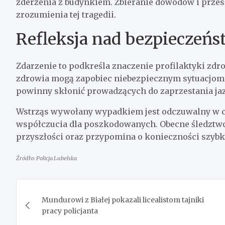
zderzenia z budynkiem. Zbieranie dowodów i prze
zrozumienia tej tragedii.
Refleksja nad bezpieczeń
Zdarzenie to podkreśla znaczenie profilaktyki zd
zdrowia mogą zapobiec niebezpiecznym sytuacjom 
powinny skłonić prowadzących do zaprzestania ja
Wstrząs wywołany wypadkiem jest odczuwalny w cał
współczucia dla poszkodowanych. Obecne śledztw
przyszłości oraz przypomina o konieczności szybki
Źródło: Policja Lubelska
Nawigacja
Mundurowi z Białej pokazali licealistom tajniki
wpisu
pracy policjanta