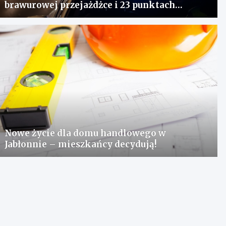
brawurowej przejażdżce i 23 punktach
karnych
Nowe życie dla domu handlowego w
Jabłonnie – mieszkańcy decydują!