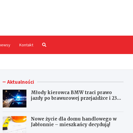
hodnia.pl
newsy
Kontakt
Aktualności
Młody kierowca BMW traci prawo
jazdy po brawurowej przejażdżce i 23
punktach karnych
Nowe życie dla domu handlowego w
Jabłonnie – mieszkańcy decydują!