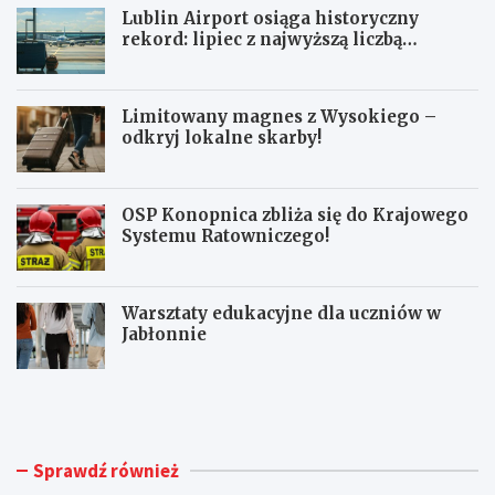
Lublin Airport osiąga historyczny
rekord: lipiec z najwyższą liczbą
pasażerów!
Limitowany magnes z Wysokiego –
odkryj lokalne skarby!
OSP Konopnica zbliża się do Krajowego
Systemu Ratowniczego!
Warsztaty edukacyjne dla uczniów w
Jabłonnie
L
L
u
i
b
m
l
i
i
t
Sprawdź również
n
o
A
w