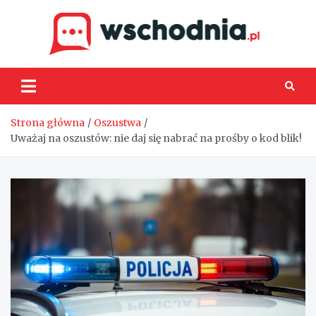
Skip
to
content
Wsch
Strona główna
Oszustwa
Uważaj na oszustów: nie daj się nabrać na prośby o kod blik!