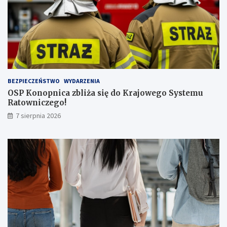
i
c
z
b
ą
p
a
s
BEZPIECZEŃSTWO
WYDARZENIA
a
OSP Konopnica zbliża się do Krajowego Systemu
ż
Ratowniczego!
e
r
7 sierpnia 2026
ó
w
!