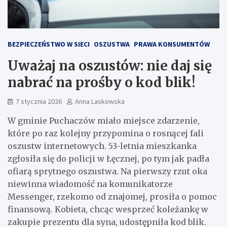
BEZPIECZEŃSTWO W SIECI
OSZUSTWA
PRAWA KONSUMENTÓW
Uważaj na oszustów: nie daj się
nabrać na prośby o kod blik!
7 stycznia 2026
Anna Laskowska
W gminie Puchaczów miało miejsce zdarzenie,
które po raz kolejny przypomina o rosnącej fali
oszustw internetowych. 53-letnia mieszkanka
zgłosiła się do policji w Łęcznej, po tym jak padła
ofiarą sprytnego oszustwa. Na pierwszy rzut oka
niewinna wiadomość na komunikatorze
Messenger, rzekomo od znajomej, prosiła o pomoc
finansową. Kobieta, chcąc wesprzeć koleżankę w
zakupie prezentu dla syna, udostępniła kod blik.