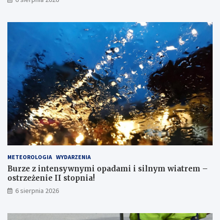
o
w
y
m
o
ś
w
i
e
t
l
e
n
i
e
m
p
METEOROLOGIA
WYDARZENIA
r
Burze z intensywnymi opadami i silnym wiatrem –
z
ostrzeżenie II stopnia!
e
j
6 sierpnia 2026
ś
ć
d