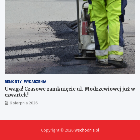
l
a
p
i
e
s
z
y
c
h
!
REMONTY
WYDARZENIA
Uwaga! Czasowe zamknięcie ul. Modrzewiowej już w
czwartek!
6 sierpnia 2026
Copyright © 2026
Wschodnia.pl