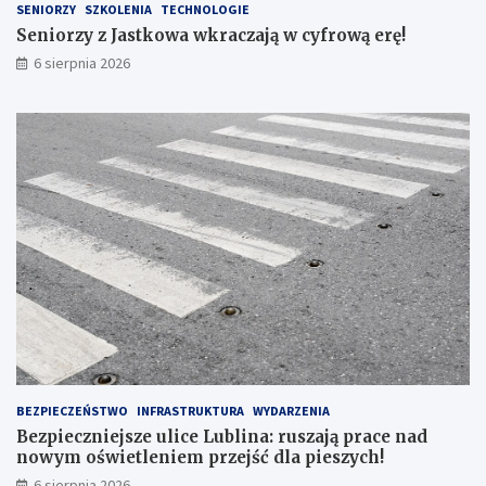
SENIORZY
SZKOLENIA
TECHNOLOGIE
c
u
z
b
Seniorzy z Jastkowa wkraczają w cyfrową erę!
a
l
6 sierpnia 2026
j
i
ą
n
w
a
c
:
y
r
f
u
r
s
o
z
w
a
ą
j
e
ą
r
p
ę
r
!
a
c
e
n
BEZPIECZEŃSTWO
INFRASTRUKTURA
WYDARZENIA
a
Bezpieczniejsze ulice Lublina: ruszają prace nad
d
nowym oświetleniem przejść dla pieszych!
n
6 sierpnia 2026