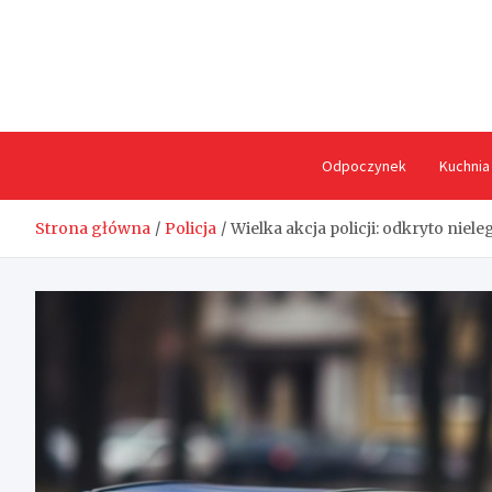
Skip
to
content
Odpoczynek
Kuchnia
Strona główna
Policja
Wielka akcja policji: odkryto nie