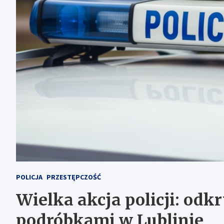
POLICJA
PRZESTĘPCZOŚĆ
Wielka akcja policji: odk
podróbkami w Lublinie