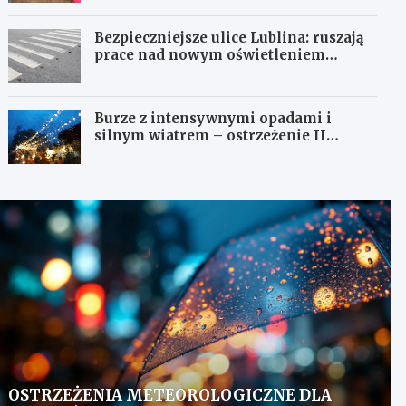
Bezpieczniejsze ulice Lublina: ruszają
prace nad nowym oświetleniem
przejść dla pieszych!
Burze z intensywnymi opadami i
silnym wiatrem – ostrzeżenie II
stopnia!
OSTRZEŻENIA METEOROLOGICZNE DLA