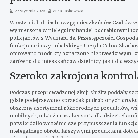
22 stycznia 2026
Anna Laskowska
W ostatnich dniach uwagę mieszkańców Czubów w L
wymierzona w nielegalny handel podrabianymi to
policjantów z Wydziału ds. Przestępczości Gospoda
funkcjonariuszy Lubelskiego Urzędu Celno-Skarbo
oferowano produkty oznaczone nieprawdziwymi zna
zarówno dla mieszkańców dzielnicy, jak i dla wsz
Szeroko zakrojona kontrol
Podczas przeprowadzonej akcji służby poddały sz
gdzie podejrzewano sprzedaż podrobionych artyku
obszerny asortyment różnorodnych produktów, wśr
mobilnych, odzież oraz akcesoria dla dzieci. Skon
potwierdziło wcześniejsze przypuszczenia funkcjo
nielegalnego obrotu fałszywymi produktami dotyc