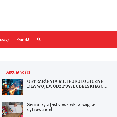
hodnia.pl
newsy
Kontakt
Aktualności
OSTRZEŻENIA METEOROLOGICZNE
DLA WOJEWÓDZTWA LUBELSKIEGO
NR 167
Seniorzy z Jastkowa wkraczają w
cyfrową erę!