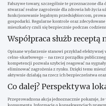
Fałszywe towary, szczególnie te przeznaczone dla 
stwarzać realne zagrożenie dla zdrowia lub życia 
funkcjonowanie legalnym przedsiębiorcom, prowadz
gospodarki. Regularne kontrole oraz zdecydowane d
mieszkańcy czuli się bezpiecznie podczas codzie
Współpraca służb receptą 
Opisane wydarzenie stanowi przykład efektywnej ws
celno-skarbowego – na rzecz porządku publicznego 
kompetencji pozwala szybciej reagować na sygnały 
eliminować zagrożenia z rynku. Dzięki temu mies
aktywnie działają na rzecz ich bezpieczeństwa oraz
Co dalej? Perspektywa lok
Przeprowadzona akcja jednoznacznie pokazuje, że 
konsumenta. Informacje o konsekwencjach prawny