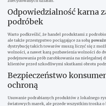
zdecydowanych działań.
Odpowiedzialność karna z
podróbek
Warto podkreślić, że handel produktami z podrobi
ale także przestępstwo pociągające za sobą
poważn
dystrybucję takich towarów muszą liczyć się z mo
wolności, a nawet karą pozbawienia wolności do dw
podejmowania prób zarobkowania na nielegalnej dzi
klientów przed szkodliwymi skutkami obrotu pod
Bezpieczeństwo konsumen
ochroną
Usuwanie podrabianych produktów z lokalnego ryn
światowych marek, ale przede wszystkim troska o 