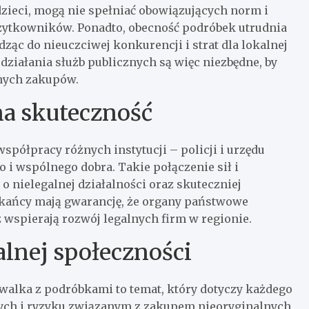
dzieci, mogą nie spełniać obowiązujących norm i
użytkowników. Ponadto, obecność podróbek utrudnia
ąc do nieuczciwej konkurencji i strat dla lokalnej
ziałania służb publicznych są więc niezbędne, by
nnych zakupów.
na skuteczność
półpracy różnych instytucji – policji i urzędu
i wspólnego dobra. Takie połączenie sił i
o nielegalnej działalności oraz skuteczniej
zkańcy mają gwarancję, że organy państwowe
 wspierają rozwój legalnych firm w regionie.
alnej społeczności
walka z podróbkami to temat, który dotyczy każdego
ch i ryzyku związanym z zakupem nieoryginalnych