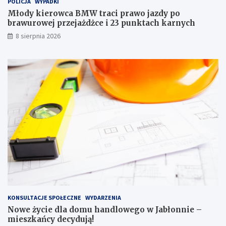
POLICJA
WYPADKI
p
o
r
w
Młody kierowca BMW traci prawo jazdy po
a
e
brawurowej przejażdżce i 23 punktach karnych
w
g
8 sierpnia 2026
o
o
j
w
a
J
z
a
d
b
y
ł
p
o
o
n
b
n
r
i
a
e
w
–
u
m
r
i
o
e
w
s
e
z
KONSULTACJE SPOŁECZNE
WYDARZENIA
j
k
Nowe życie dla domu handlowego w Jabłonnie –
p
a
mieszkańcy decydują!
r
ń