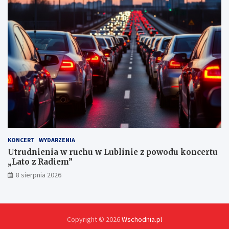
n
y
c
h
KONCERT
WYDARZENIA
Utrudnienia w ruchu w Lublinie z powodu koncertu
„Lato z Radiem”
8 sierpnia 2026
Copyright © 2026
Wschodnia.pl