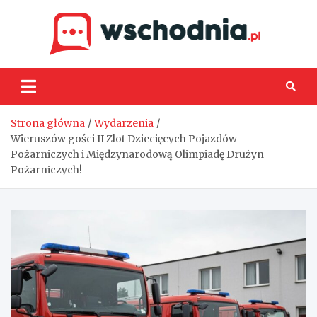
Skip
to
content
Wsch
Strona główna
Wydarzenia
Wieruszów gości II Zlot Dziecięcych Pojazdów
Pożarniczych i Międzynarodową Olimpiadę Drużyn
Pożarniczych!