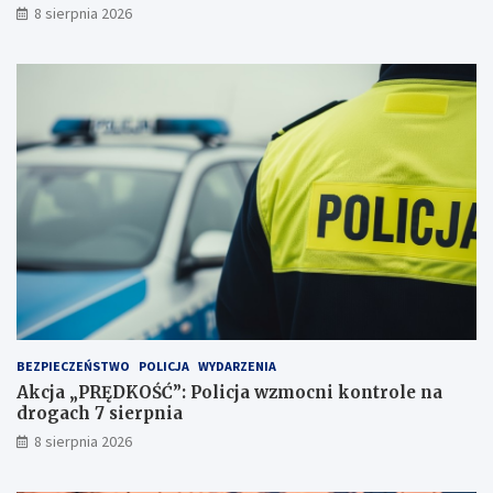
8 sierpnia 2026
z
c
e
y
j
d
a
e
ż
c
d
y
ż
d
c
u
e
j
i
ą
2
!
3
p
u
n
k
t
BEZPIECZEŃSTWO
POLICJA
WYDARZENIA
a
Akcja „PRĘDKOŚĆ”: Policja wzmocni kontrole na
c
drogach 7 sierpnia
h
k
8 sierpnia 2026
a
r