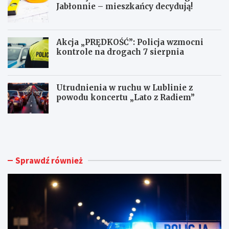
Jabłonnie – mieszkańcy decydują!
Akcja „PRĘDKOŚĆ”: Policja wzmocni
kontrole na drogach 7 sierpnia
Utrudnienia w ruchu w Lublinie z
powodu koncertu „Lato z Radiem”
M
N
ł
o
o
w
d
e
y
ż
Sprawdź również
k
y
i
c
e
i
r
e
o
d
w
l
c
a
a
d