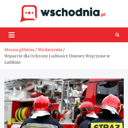
Skip
to
content
Wsch
Strona główna
Wydarzenia
Wsparcie dla Ochrony Ludności: Umowy Wręczone w
Lublinie