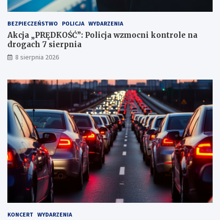
k
t
BEZPIECZEŃSTWO
POLICJA
WYDARZENIA
a
Akcja „PRĘDKOŚĆ”: Policja wzmocni kontrole na
c
drogach 7 sierpnia
h
k
8 sierpnia 2026
a
r
n
y
c
h
KONCERT
WYDARZENIA