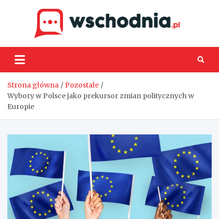
Skip
to
content
Wsch
Strona główna
Pozostałe
Wybory w Polsce jako prekursor zmian politycznych w
Europie