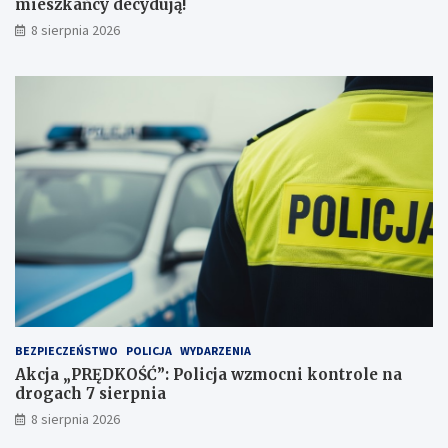
mieszkańcy decydują!
r
ń
8 sierpnia 2026
z
c
e
y
j
d
a
e
ż
c
d
y
ż
d
c
u
e
j
i
ą
2
!
3
p
u
n
k
t
BEZPIECZEŃSTWO
POLICJA
WYDARZENIA
a
Akcja „PRĘDKOŚĆ”: Policja wzmocni kontrole na
c
drogach 7 sierpnia
h
k
8 sierpnia 2026
a