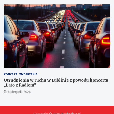
r
n
y
c
h
KONCERT
WYDARZENIA
Utrudnienia w ruchu w Lublinie z powodu koncertu
„Lato z Radiem”
8 sierpnia 2026
Copyright © 2026
Wschodnia.pl