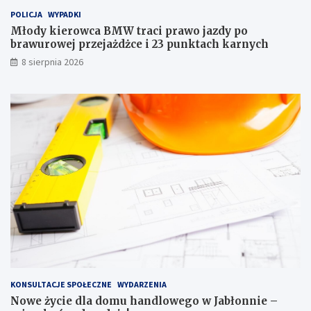
i
l
POLICJA
WYPADKI
p
o
r
w
Młody kierowca BMW traci prawo jazdy po
a
e
brawurowej przejażdżce i 23 punktach karnych
w
g
8 sierpnia 2026
o
o
j
w
a
J
z
a
d
b
y
ł
p
o
o
n
b
n
r
i
a
e
w
–
u
m
r
i
o
e
w
s
e
z
KONSULTACJE SPOŁECZNE
WYDARZENIA
j
k
Nowe życie dla domu handlowego w Jabłonnie –
p
a