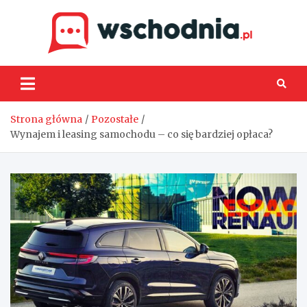
Skip
to
content
Wsch
Strona główna
Pozostałe
Wynajem i leasing samochodu – co się bardziej opłaca?