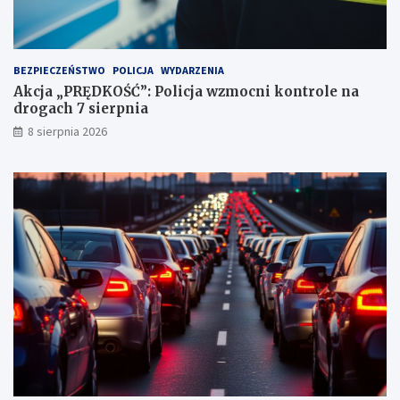
u
n
k
t
BEZPIECZEŃSTWO
POLICJA
WYDARZENIA
a
Akcja „PRĘDKOŚĆ”: Policja wzmocni kontrole na
c
drogach 7 sierpnia
h
k
8 sierpnia 2026
a
r
n
y
c
h