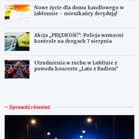
Nowe życie dla domu handlowego w
Jabłonnie – mieszkańcy decydują!
Akcja „PRĘDKOŚĆ”: Policja wzmocni
kontrole na drogach 7 sierpnia
Utrudnienia w ruchu w Lublinie z
powodu koncertu „Lato z Radiem”
M
N
ł
o
o
w
d
e
y
ż
Sprawdź również
k
y
i
c
e
i
r
e
o
d
w
l