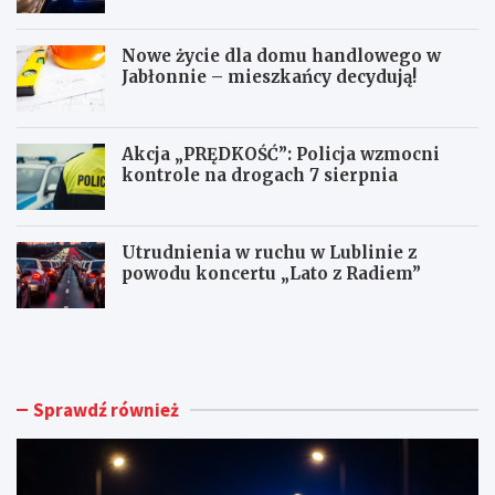
Nowe życie dla domu handlowego w
Jabłonnie – mieszkańcy decydują!
Akcja „PRĘDKOŚĆ”: Policja wzmocni
kontrole na drogach 7 sierpnia
Utrudnienia w ruchu w Lublinie z
powodu koncertu „Lato z Radiem”
M
N
ł
o
o
w
d
e
y
ż
Sprawdź również
k
y
i
c
e
i
r
e
o
d