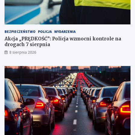
p
u
n
k
t
BEZPIECZEŃSTWO
POLICJA
WYDARZENIA
a
Akcja „PRĘDKOŚĆ”: Policja wzmocni kontrole na
c
drogach 7 sierpnia
h
k
8 sierpnia 2026
a
r
n
y
c
h