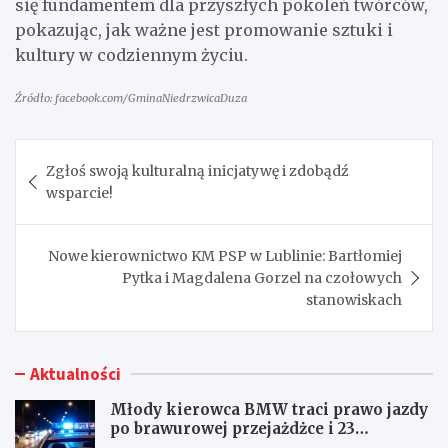
się fundamentem dla przyszłych pokoleń twórców,
pokazując, jak ważne jest promowanie sztuki i
kultury w codziennym życiu.
Źródło: facebook.com/GminaNiedrzwicaDuza
Nawigacja
Zgłoś swoją kulturalną inicjatywę i zdobądź
wpisu
wsparcie!
Nowe kierownictwo KM PSP w Lublinie: Bartłomiej
Pytka i Magdalena Gorzel na czołowych
stanowiskach
Aktualności
Młody kierowca BMW traci prawo jazdy
po brawurowej przejażdżce i 23
punktach karnych