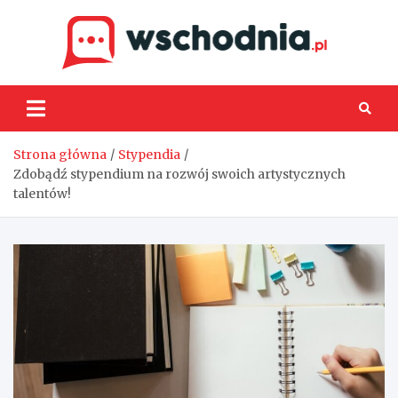
Skip
to
content
Wsch
Strona główna
Stypendia
Zdobądź stypendium na rozwój swoich artystycznych
talentów!