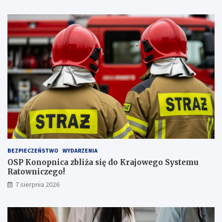
j
!
w
y
ż
s
z
ą
l
i
c
z
b
ą
p
a
s
BEZPIECZEŃSTWO
WYDARZENIA
a
OSP Konopnica zbliża się do Krajowego Systemu
ż
Ratowniczego!
e
r
7 sierpnia 2026
ó
w
!