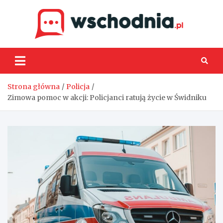
Skip
to
content
Wsch
Strona główna
Policja
Zimowa pomoc w akcji: Policjanci ratują życie w Świdniku