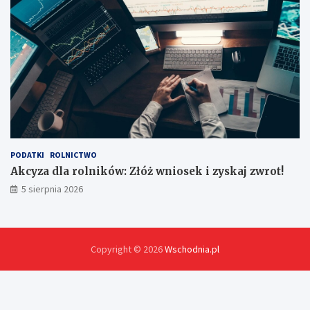
?
PODATKI
ROLNICTWO
Akcyza dla rolników: Złóż wniosek i zyskaj zwrot!
5 sierpnia 2026
Copyright © 2026
Wschodnia.pl