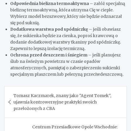
Odpowiednia bielizna termoaktywna
– załóż specjalną
bieliznę termoaktywną, która utrzyma Cię w cieple.
Wybierz model bezszwowy, który nie będzie odznaczał
się pod suknią.
Dodatkowa warstwa pod spódniczkę
– jeśli obawiasz
się, że sukienka będzie za cienka, poproś krawcową o
dodanie dodatkowej warstwy tkaniny pod spódniczkę.
Zapewni to lepszą izolację termiczną.
Ochrona przed deszczem i śniegiem
– jeśli planujesz
ślub na świeżym powietrzu w czasie opadów
atmosferycznych, pamiętaj o zabezpieczeniu sukienki
specjalnym płaszczem lub peleryną przeciwdeszczową.
Nawigacja
Tomasz Kaczmarek, znany jako "Agent Tomek",
wpisu
ujawnia kontrowersyjne praktyki swoich
przełożonych z CBA
Centrum Przesiadkowe Opole Wschodnie: