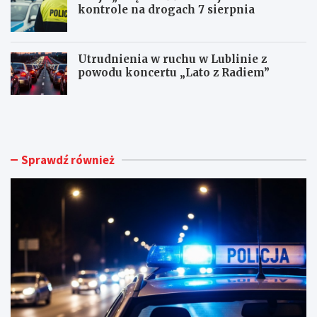
kontrole na drogach 7 sierpnia
Utrudnienia w ruchu w Lublinie z
powodu koncertu „Lato z Radiem”
M
N
ł
o
o
w
d
e
y
ż
Sprawdź również
k
y
i
c
e
i
r
e
o
d
w
l
c
a
a
d
B
o
M
m
W
u
t
h