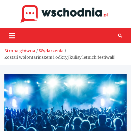
Skip
to
content
Wsch
Strona główna
Wydarzenia
Zostań wolontariuszem i odkryj kulisy letnich festiwali!