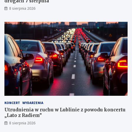
drogach 7 sierpnia
h
k
8 sierpnia 2026
a
r
n
y
c
h
KONCERT
WYDARZENIA
Utrudnienia w ruchu w Lublinie z powodu koncertu
„Lato z Radiem”
8 sierpnia 2026