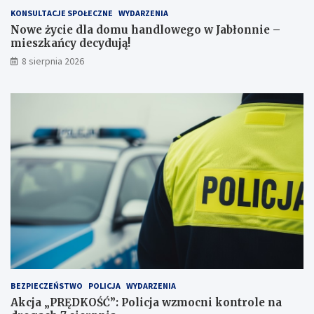
e
z
KONSULTACJE SPOŁECZNE
WYDARZENIA
j
k
Nowe życie dla domu handlowego w Jabłonnie –
p
a
mieszkańcy decydują!
r
ń
8 sierpnia 2026
z
c
e
y
j
d
a
e
ż
c
d
y
ż
d
c
u
e
j
i
ą
2
!
3
p
u
n
k
t
BEZPIECZEŃSTWO
POLICJA
WYDARZENIA
a
Akcja „PRĘDKOŚĆ”: Policja wzmocni kontrole na
c