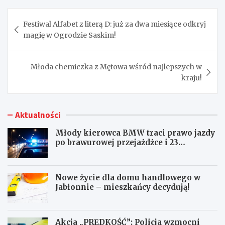
Nawigacja
Festiwal Alfabet z literą D: już za dwa miesiące odkryj
wpisu
magię w Ogrodzie Saskim!
Młoda chemiczka z Mętowa wśród najlepszych w
kraju!
Aktualności
Młody kierowca BMW traci prawo jazdy
po brawurowej przejażdżce i 23
punktach karnych
Nowe życie dla domu handlowego w
Jabłonnie – mieszkańcy decydują!
Akcja „PRĘDKOŚĆ”: Policja wzmocni