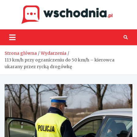
Skip
to
content
Wsch
Strona główna
Wydarzenia
113 km/h przy ograniczeniu do 50 km/h – kierowca
ukarany przez rycką drogówkę