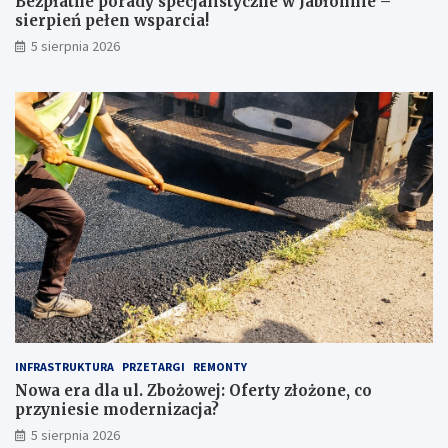
Bezpłatne porady specjalistyczne w Jabłonnie –
n
e
sierpień pełen wsparcia!
a
r
5 sierpnia 2026
c
p
o
i
z
e
w
ń
r
p
ó
e
c
ł
i
e
ć
n
u
w
w
s
a
p
g
a
ę
r
p
c
r
i
z
a
INFRASTRUKTURA
PRZETARGI
REMONTY
e
!
Nowa era dla ul. Zbożowej: Oferty złożone, co
d
przyniesie modernizacja?
z
a
5 sierpnia 2026