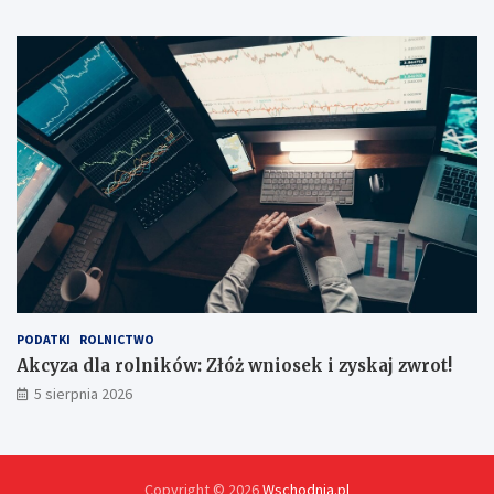
k
u
p
e
m
?
PODATKI
ROLNICTWO
Akcyza dla rolników: Złóż wniosek i zyskaj zwrot!
5 sierpnia 2026
Copyright © 2026
Wschodnia.pl