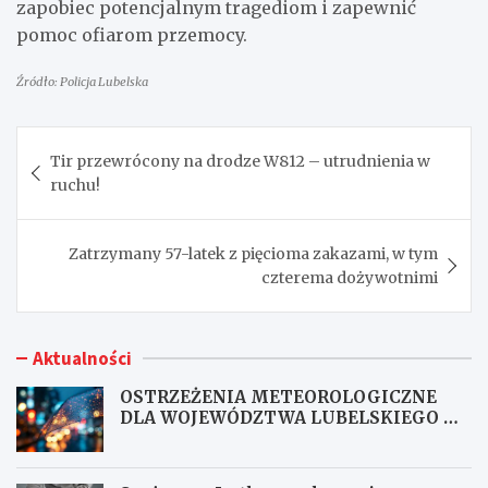
zapobiec potencjalnym tragediom i zapewnić
pomoc ofiarom przemocy.
Źródło: Policja Lubelska
Nawigacja
Tir przewrócony na drodze W812 – utrudnienia w
wpisu
ruchu!
Zatrzymany 57-latek z pięcioma zakazami, w tym
czterema dożywotnimi
Aktualności
OSTRZEŻENIA METEOROLOGICZNE
DLA WOJEWÓDZTWA LUBELSKIEGO NR
167