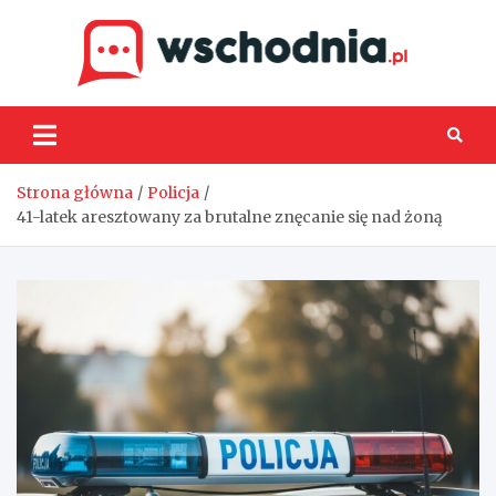
Skip
to
content
Wsch
Strona główna
Policja
41-latek aresztowany za brutalne znęcanie się nad żoną