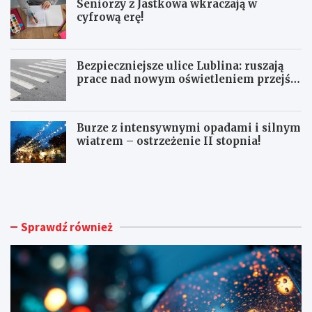
Seniorzy z Jastkowa wkraczają w
cyfrową erę!
Bezpieczniejsze ulice Lublina: ruszają
prace nad nowym oświetleniem przejść
dla pieszych!
Burze z intensywnymi opadami i silnym
wiatrem – ostrzeżenie II stopnia!
O
S
S
e
T
n
R
i
Z
o
Sprawdź również
E
r
Ż
z
E
y
N
z
I
J
A
a
M
s