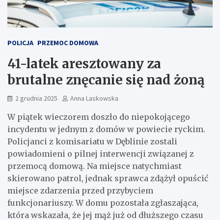
POLICJA
PRZEMOC DOMOWA
41-latek aresztowany za
brutalne znęcanie się nad żoną
2 grudnia 2025
Anna Laskowska
W piątek wieczorem doszło do niepokojącego
incydentu w jednym z domów w powiecie ryckim.
Policjanci z komisariatu w Dęblinie zostali
powiadomieni o pilnej interwencji związanej z
przemocą domową. Na miejsce natychmiast
skierowano patrol, jednak sprawca zdążył opuścić
miejsce zdarzenia przed przybyciem
funkcjonariuszy. W domu pozostała zgłaszająca,
która wskazała, że jej mąż już od dłuższego czasu