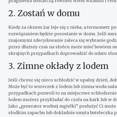
pragnienia dostarczą również wielu witamin i ce
2. Zostań w domu
Kiedy za oknem żar leje się z nieba, a termometr p
rozwiązaniem będzie pozostanie w domu. Jeśli musi
znajomymi zdecydowanie zaleca się wybranie god
przez dłuższy czas na słońcu może mieć bowiem n
skrajnych przypadkach doprowadzić do udaru sło
3. Zimne okłady z lodem
Jeśli chcesz się nieco schłodzić w upalny dzień,
Może być to woreczek z lodem lub zimna woda nala
przypadkach pozwoli to na miejscowe schłodzenie s
lodem możesz przykładać do czoła na kark lub w do
Jako „generator wodnej mgiełki” posłużyć Ci może 
słodkim zapachu lub dokładnie umyta buteleczka po