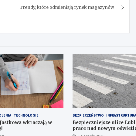
Trendy, które odmieniają rynek magazynów
OLENIA
TECHNOLOGIE
BEZPIECZEŃSTWO
INFRASTRUKTUR
 Jastkowa wkraczają w
Bezpieczniejsze ulice Lubl
!
prace nad nowym oświet
przejść dla pieszych!