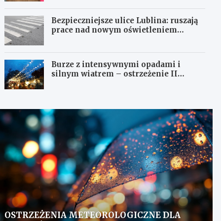
Bezpieczniejsze ulice Lublina: ruszają
prace nad nowym oświetleniem
przejść dla pieszych!
Burze z intensywnymi opadami i
silnym wiatrem – ostrzeżenie II
stopnia!
OSTRZEŻENIA METEOROLOGICZNE DLA