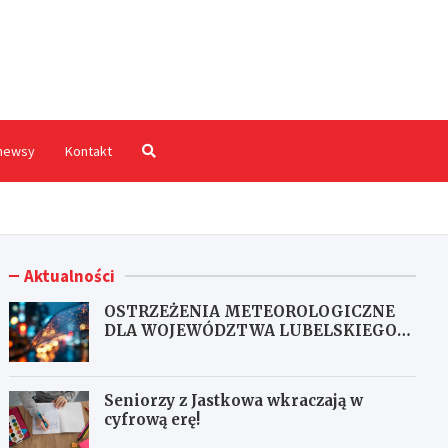
hodnia.pl
newsy
Kontakt
Aktualności
OSTRZEŻENIA METEOROLOGICZNE
DLA WOJEWÓDZTWA LUBELSKIEGO
NR 167
Seniorzy z Jastkowa wkraczają w
cyfrową erę!