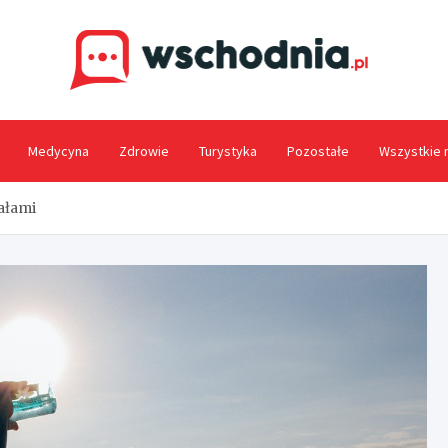
Wsc
Medycyna
Zdrowie
Turystyka
Pozostałe
Wszystkie 
ałami