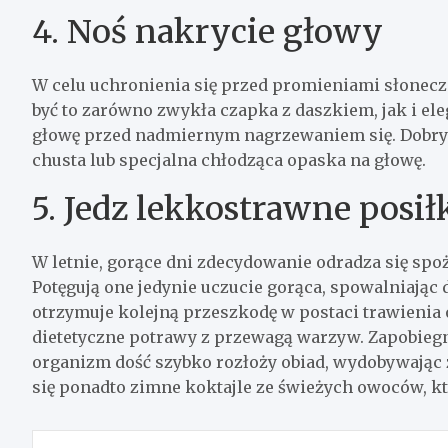
4. Noś nakrycie głowy
W celu uchronienia się przed promieniami słonecz
być to zarówno zwykła czapka z daszkiem, jak i el
głowę przed nadmiernym nagrzewaniem się. Dobry
chusta lub specjalna chłodząca opaska na głowę.
5. Jedz lekkostrawne posił
W letnie, gorące dni zdecydowanie odradza się spo
Potęgują one jedynie uczucie gorąca, spowalniają
otrzymuje kolejną przeszkodę w postaci trawienia o
dietetyczne potrawy z przewagą warzyw. Zapobiegn
organizm dość szybko rozłoży obiad, wydobywając 
się ponadto zimne koktajle ze świeżych owoców, kt