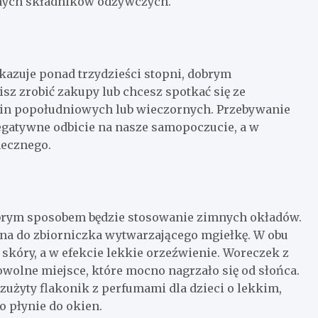
nnych składników odżywczych.
okazuje ponad trzydzieści stopni, dobrym
sz zrobić zakupy lub chcesz spotkać się ze
zin popołudniowych lub wieczornych. Przebywanie
egatywne odbicie na nasze samopoczucie, a w
necznego.
 dobrym sposobem będzie stosowanie zimnych okładów.
na do zbiorniczka wytwarzającego mgiełkę. W obu
kóry, a w efekcie lekkie orzeźwienie. Woreczek z
wolne miejsce, które mocno nagrzało się od słońca.
zużyty flakonik z perfumami dla dzieci o lekkim,
 płynie do okien.