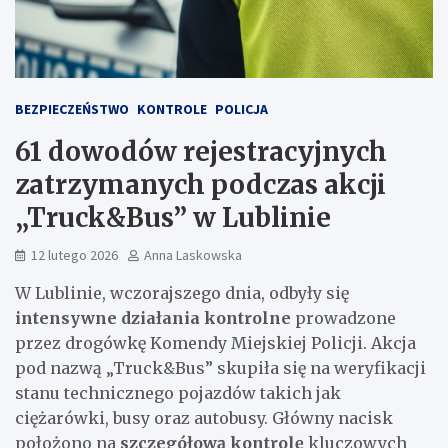
BEZPIECZEŃSTWO
KONTROLE
POLICJA
61 dowodów rejestracyjnych
zatrzymanych podczas akcji
„Truck&Bus” w Lublinie
12 lutego 2026
Anna Laskowska
W Lublinie, wczorajszego dnia, odbyły się
intensywne działania kontrolne
prowadzone
przez drogówkę Komendy Miejskiej Policji. Akcja
pod nazwą „Truck&Bus” skupiła się na weryfikacji
stanu technicznego pojazdów takich jak
ciężarówki, busy oraz autobusy. Główny nacisk
położono na
szczegółową kontrolę
kluczowych