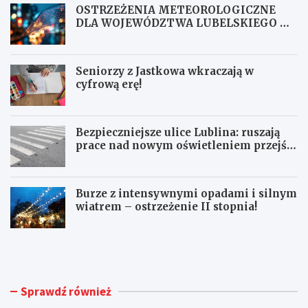
OSTRZEŻENIA METEOROLOGICZNE
DLA WOJEWÓDZTWA LUBELSKIEGO NR
167
Seniorzy z Jastkowa wkraczają w
cyfrową erę!
Bezpieczniejsze ulice Lublina: ruszają
prace nad nowym oświetleniem przejść
dla pieszych!
Burze z intensywnymi opadami i silnym
wiatrem – ostrzeżenie II stopnia!
O
S
S
e
T
n
R
i
Z
o
Sprawdź również
E
r
Ż
z