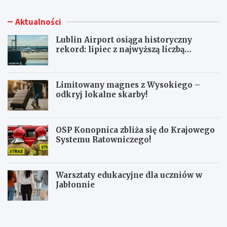
Aktualności
Lublin Airport osiąga historyczny
rekord: lipiec z najwyższą liczbą
pasażerów!
Limitowany magnes z Wysokiego –
odkryj lokalne skarby!
OSP Konopnica zbliża się do Krajowego
Systemu Ratowniczego!
Warsztaty edukacyjne dla uczniów w
Jabłonnie
L
L
u
i
b
m