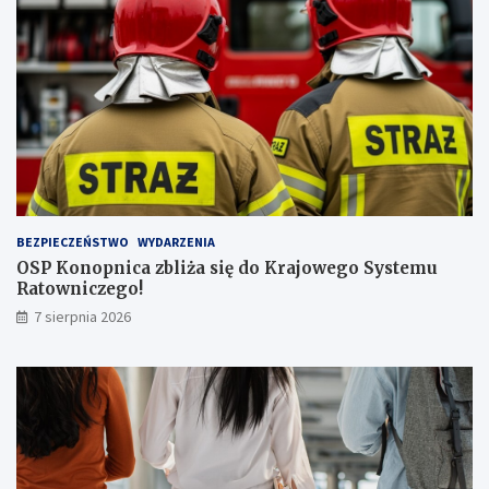
z
ą
l
i
c
z
b
ą
p
a
s
BEZPIECZEŃSTWO
WYDARZENIA
a
OSP Konopnica zbliża się do Krajowego Systemu
ż
Ratowniczego!
e
r
7 sierpnia 2026
ó
w
!