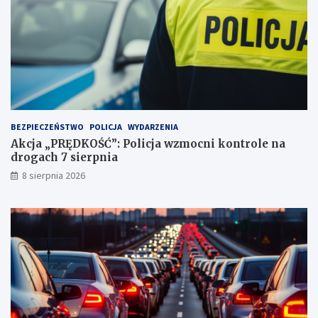
e
j
i
ą
2
!
3
p
u
n
k
t
BEZPIECZEŃSTWO
POLICJA
WYDARZENIA
a
Akcja „PRĘDKOŚĆ”: Policja wzmocni kontrole na
c
drogach 7 sierpnia
h
k
8 sierpnia 2026
a
r
n
y
c
h