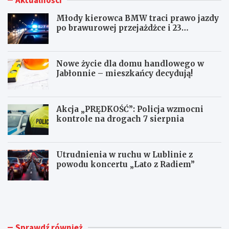
Młody kierowca BMW traci prawo jazdy
po brawurowej przejażdżce i 23
punktach karnych
Nowe życie dla domu handlowego w
Jabłonnie – mieszkańcy decydują!
Akcja „PRĘDKOŚĆ”: Policja wzmocni
kontrole na drogach 7 sierpnia
Utrudnienia w ruchu w Lublinie z
powodu koncertu „Lato z Radiem”
M
N
ł
o
o
w
d
e
y
ż
Sprawdź również
k
y