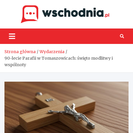
Skip
to
content
Wsch
Strona główna
Wydarzenia
90-lecie Parafii w Tomaszowicach: święto modlitwy i
wspólnoty