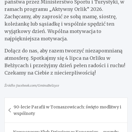
państwa przez Ministerstwo Sportu i Turystyki, w
ramach programu „Aktywny Orlik” 2026.
Zachęcamy, aby zaprosić ze sobą mamę, siostrę,
koleżankę lub sąsiadkę i wspólnie spędzić ten
wyjątkowy dzień. Wspólna motywacja to
najpiękniejsza motywacja.
Dołącz do nas, aby razem tworzyć niezapomnianą
atmosferę. Spotkajmy się 4 lipca na Orliku w
Bełżycach i przeżyjmy dzień pełen radości i ruchu!
Czekamy na Ciebie z niecierpliwością!
Źródło: facebook.com/GminaBelzyce
Nawigacja
90-lecie Parafii w Tomaszowicach: święto modlitwy i
wpisu
wspólnoty
Nowoczesny Klub Dziecięcy w Konopnicy – ruszyły