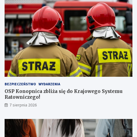
y
ż
s
z
ą
l
i
c
z
b
ą
p
a
s
BEZPIECZEŃSTWO
WYDARZENIA
a
OSP Konopnica zbliża się do Krajowego Systemu
ż
Ratowniczego!
e
r
7 sierpnia 2026
ó
w
!