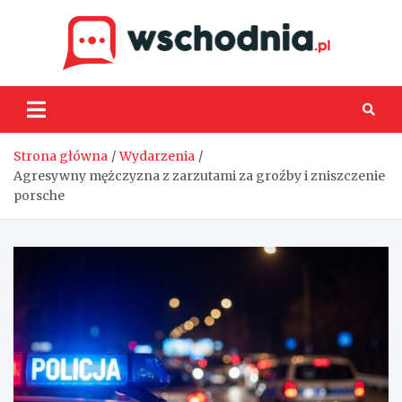
Skip
to
content
Wsch
Strona główna
Wydarzenia
Agresywny mężczyzna z zarzutami za groźby i zniszczenie
porsche