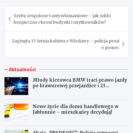
Nawigacja
Szyby zespolone i antywłamaniowe – jak szkło
wpisu
bezpieczne chroni budynki i użytkowników?
Zaginęła 37-letnia kobieta z Włodawy – policja prosi
o pomoc
Aktualności
Młody kierowca BMW traci prawo jazdy
po brawurowej przejażdżce i 23
punktach karnych
Nowe życie dla domu handlowego w
Jabłonnie – mieszkańcy decydują!
Akcja „PRĘDKOŚĆ”: Policja wzmocni