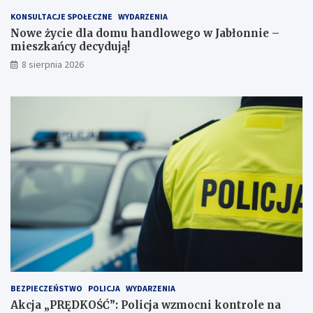
w
s
e
z
KONSULTACJE SPOŁECZNE
WYDARZENIA
j
k
Nowe życie dla domu handlowego w Jabłonnie –
p
a
mieszkańcy decydują!
r
ń
8 sierpnia 2026
z
c
e
y
j
d
a
e
ż
c
d
y
ż
d
c
u
e
j
i
ą
2
!
3
p
u
n
k
t
BEZPIECZEŃSTWO
POLICJA
WYDARZENIA
a
Akcja „PRĘDKOŚĆ”: Policja wzmocni kontrole na
c