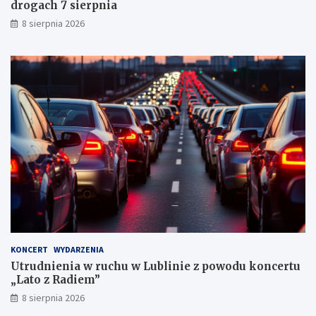
drogach 7 sierpnia
h
k
8 sierpnia 2026
a
r
n
y
c
h
KONCERT
WYDARZENIA
Utrudnienia w ruchu w Lublinie z powodu koncertu
„Lato z Radiem”
8 sierpnia 2026