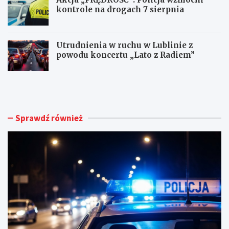
kontrole na drogach 7 sierpnia
Utrudnienia w ruchu w Lublinie z
powodu koncertu „Lato z Radiem”
M
N
ł
o
o
w
d
e
y
ż
Sprawdź również
k
y
i
c
e
i
r
e
o
d
w
l
c
a
a
d
B
o
M
m
W
u
t
h