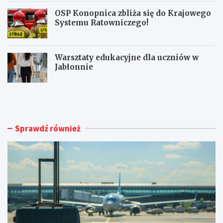
OSP Konopnica zbliża się do Krajowego
Systemu Ratowniczego!
Warsztaty edukacyjne dla uczniów w
Jabłonnie
L
L
u
i
b
m
l
i
i
t
Sprawdź również
n
o
A
w
i
a
r
n
p
y
o
m
r
a
t
g
o
n
s
e