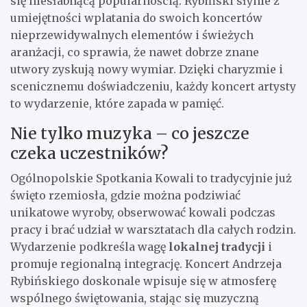
się niesłabnącą popularnością. Rybiński słynie z
umiejętności wplatania do swoich koncertów
nieprzewidywalnych elementów i świeżych
aranżacji, co sprawia, że nawet dobrze znane
utwory zyskują nowy wymiar. Dzięki charyzmie i
scenicznemu doświadczeniu, każdy koncert artysty
to wydarzenie, które zapada w pamięć.
Nie tylko muzyka – co jeszcze
czeka uczestników?
Ogólnopolskie Spotkania Kowali to tradycyjnie już
święto rzemiosła, gdzie można podziwiać
unikatowe wyroby, obserwować kowali podczas
pracy i brać udział w warsztatach dla całych rodzin.
Wydarzenie podkreśla wagę
lokalnej tradycji
i
promuje regionalną integrację. Koncert Andrzeja
Rybińskiego doskonale wpisuje się w atmosferę
wspólnego świętowania, stając się muzyczną