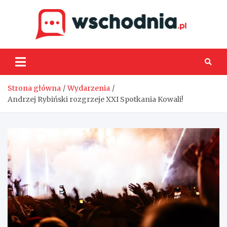
Skip
to
content
Wsch
Strona główna
Wydarzenia
Andrzej Rybiński rozgrzeje XXI Spotkania Kowali!