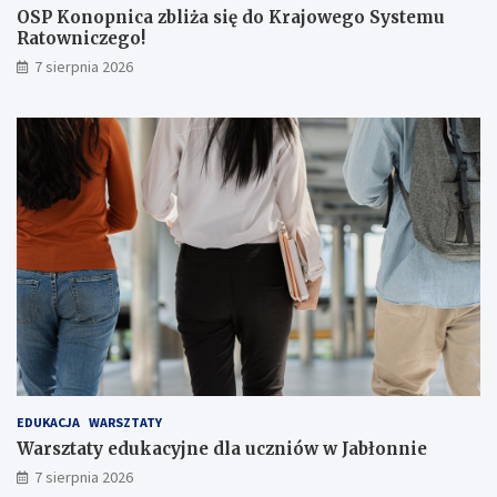
OSP Konopnica zbliża się do Krajowego Systemu
ż
Ratowniczego!
e
r
7 sierpnia 2026
ó
w
!
EDUKACJA
WARSZTATY
Warsztaty edukacyjne dla uczniów w Jabłonnie
7 sierpnia 2026