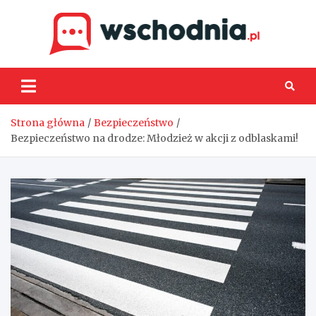
Skip
to
content
Wsch
Strona główna
Bezpieczeństwo
Bezpieczeństwo na drodze: Młodzież w akcji z odblaskami!