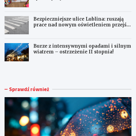
Bezpieczniejsze ulice Lublina: ruszają
prace nad nowym oświetleniem przejść
dla pieszych!
Burze z intensywnymi opadami i silnym
wiatrem – ostrzeżenie II stopnia!
O
S
S
e
T
n
R
i
Z
o
Sprawdź również
E
r
Ż
z
E
y
N
z
I
J
A
a
M
s
E
t
T
k