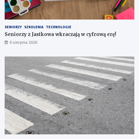
T
!
W
A
L
U
SENIORZY
SZKOLENIA
TECHNOLOGIE
B
Seniorzy z Jastkowa wkraczają w cyfrową erę!
E
6 sierpnia 2026
L
S
K
I
E
G
O
N
R
1
6
7