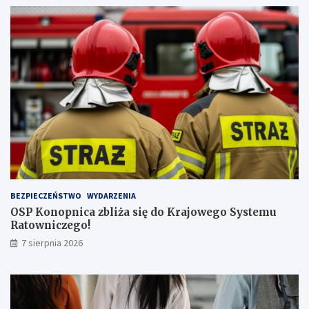
w
y
ż
s
z
ą
l
i
c
z
b
ą
p
a
s
BEZPIECZEŃSTWO
WYDARZENIA
a
OSP Konopnica zbliża się do Krajowego Systemu
ż
Ratowniczego!
e
r
7 sierpnia 2026
ó
w
!