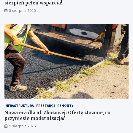
n
e
sierpień pełen wsparcia!
a
r
5 sierpnia 2026
c
p
o
i
z
e
w
ń
r
p
ó
e
c
ł
i
e
ć
n
u
w
w
s
a
p
g
a
ę
r
p
c
r
i
z
a
INFRASTRUKTURA
PRZETARGI
REMONTY
e
!
Nowa era dla ul. Zbożowej: Oferty złożone, co
d
przyniesie modernizacja?
z
a
5 sierpnia 2026
k