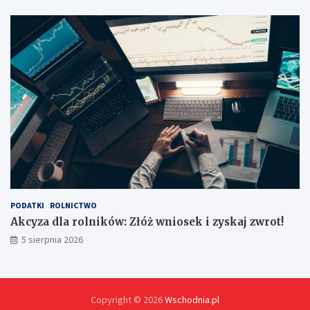
u
p
e
m
?
PODATKI
ROLNICTWO
Akcyza dla rolników: Złóż wniosek i zyskaj zwrot!
5 sierpnia 2026
Copyright © 2026
Wschodnia.pl