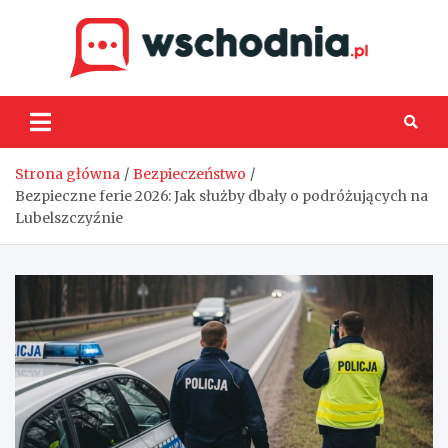
Skip
to
content
Wsch
Strona główna
Bezpieczeństwo
Bezpieczne ferie 2026: Jak służby dbały o podróżujących na
Lubelszczyźnie