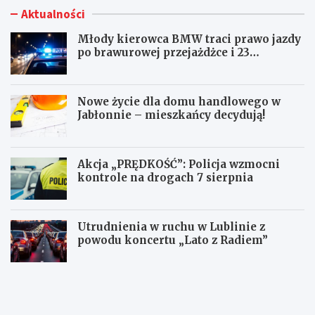
Aktualności
Młody kierowca BMW traci prawo jazdy
po brawurowej przejażdżce i 23
punktach karnych
Nowe życie dla domu handlowego w
Jabłonnie – mieszkańcy decydują!
Akcja „PRĘDKOŚĆ”: Policja wzmocni
kontrole na drogach 7 sierpnia
Utrudnienia w ruchu w Lublinie z
powodu koncertu „Lato z Radiem”
M
N
ł
o
o
w
d
e
y
ż