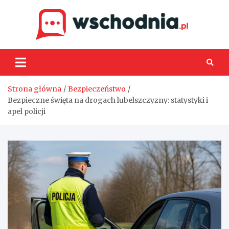
Skip
to
content
Wsch
Strona główna
Bezpieczeństwo
Bezpieczne święta na drogach lubelszczyzny: statystyki i
apel policji