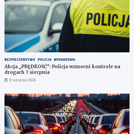
c
u
e
j
i
ą
2
!
3
p
u
n
k
t
BEZPIECZEŃSTWO
POLICJA
WYDARZENIA
a
Akcja „PRĘDKOŚĆ”: Policja wzmocni kontrole na
c
drogach 7 sierpnia
h
k
8 sierpnia 2026
a
r
n
y
c
h