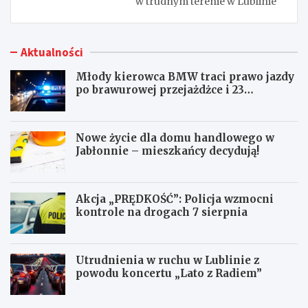
w trudnym terenie w Lublinie
Aktualności
Młody kierowca BMW traci prawo jazdy
po brawurowej przejażdżce i 23
punktach karnych
Nowe życie dla domu handlowego w
Jabłonnie – mieszkańcy decydują!
Akcja „PRĘDKOŚĆ”: Policja wzmocni
kontrole na drogach 7 sierpnia
Utrudnienia w ruchu w Lublinie z
powodu koncertu „Lato z Radiem”
M
N
ł
o