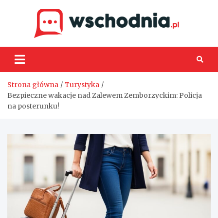
Skip
to
content
Wsch
Strona główna
Turystyka
Bezpieczne wakacje nad Zalewem Zemborzyckim: Policja
na posterunku!