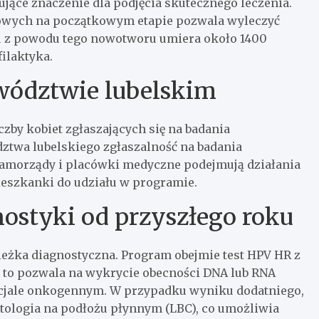
jące znaczenie dla podjęcia skutecznego leczenia.
rowych na początkowym etapie pozwala wyleczyć
u z powodu tego nowotworu umiera około 1400
filaktyka.
wództwie lubelskim
by kobiet zgłaszających się na badania
twa lubelskiego zgłaszalność na badania
 Samorządy i placówki medyczne podejmują działania
ieszkanki do udziału w programie.
styki od przyszłego roku
eżka diagnostyczna. Program obejmie test HPV HR z
 to pozwala na wykrycie obecności DNA lub RNA
cjale onkogennym. W przypadku wyniku dodatniego,
tologia na podłożu płynnym (LBC), co umożliwia