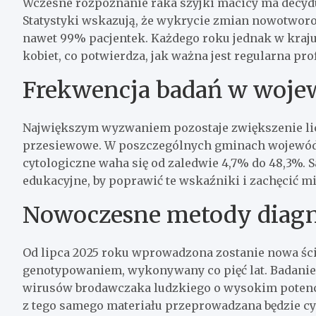
Wczesne rozpoznanie raka szyjki macicy ma decydu
Statystyki wskazują, że wykrycie zmian nowotwo
nawet 99% pacjentek. Każdego roku jednak w kraj
kobiet, co potwierdza, jak ważna jest regularna pro
Frekwencja badań w woje
Największym wyzwaniem pozostaje zwiększenie licz
przesiewowe. W poszczególnych gminach wojewódz
cytologiczne waha się od zaledwie 4,7% do 48,3%.
edukacyjne, by poprawić te wskaźniki i zachęcić m
Nowoczesne metody diagno
Od lipca 2025 roku wprowadzona zostanie nowa ści
genotypowaniem, wykonywany co pięć lat. Badanie
wirusów brodawczaka ludzkiego o wysokim poten
z tego samego materiału przeprowadzana będzie cy