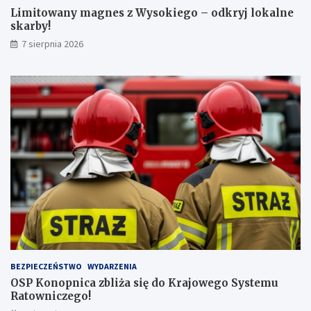
c
a
Limitowany magnes z Wysokiego – odkryj lokalne
z
r
skarby!
n
b
7 sierpnia 2026
a
y
j
!
w
y
ż
s
z
ą
l
i
c
z
b
ą
p
a
s
BEZPIECZEŃSTWO
WYDARZENIA
a
OSP Konopnica zbliża się do Krajowego Systemu
ż
Ratowniczego!
e
r