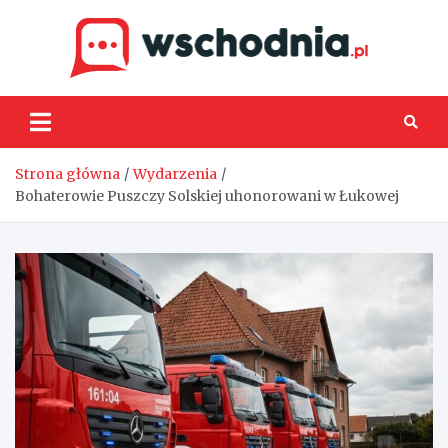
Skip
to
content
Wsch
Strona główna
Wydarzenia
Bohaterowie Puszczy Solskiej uhonorowani w Łukowej