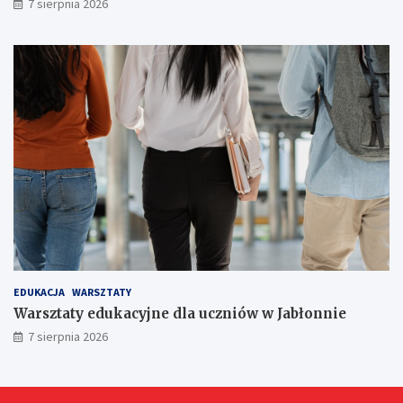
7 sierpnia 2026
ó
w
!
EDUKACJA
WARSZTATY
Warsztaty edukacyjne dla uczniów w Jabłonnie
7 sierpnia 2026