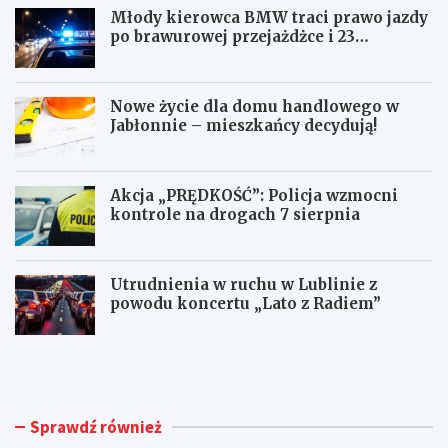
Młody kierowca BMW traci prawo jazdy
po brawurowej przejażdżce i 23
punktach karnych
Nowe życie dla domu handlowego w
Jabłonnie – mieszkańcy decydują!
Akcja „PRĘDKOŚĆ”: Policja wzmocni
kontrole na drogach 7 sierpnia
Utrudnienia w ruchu w Lublinie z
powodu koncertu „Lato z Radiem”
M
N
ł
o
o
w
d
e
y
ż
Sprawdź również
k
y
i
c