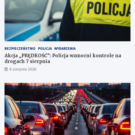
i
ą
2
!
3
p
u
n
k
t
BEZPIECZEŃSTWO
POLICJA
WYDARZENIA
a
Akcja „PRĘDKOŚĆ”: Policja wzmocni kontrole na
c
drogach 7 sierpnia
h
k
8 sierpnia 2026
a
r
n
y
c
h