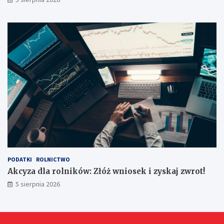
k
u
p
e
m
?
PODATKI
ROLNICTWO
Akcyza dla rolników: Złóż wniosek i zyskaj zwrot!
5 sierpnia 2026