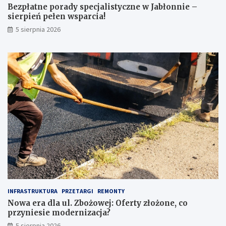
i
i
Bezpłatne porady specjalistyczne w Jabłonnie –
n
e
sierpień pełen wsparcia!
a
r
5 sierpnia 2026
c
p
o
i
z
e
w
ń
r
p
ó
e
c
ł
i
e
ć
n
u
w
w
s
a
p
g
a
ę
r
p
c
r
i
z
a
INFRASTRUKTURA
PRZETARGI
REMONTY
e
!
Nowa era dla ul. Zbożowej: Oferty złożone, co
d
przyniesie modernizacja?
z
a
5 sierpnia 2026