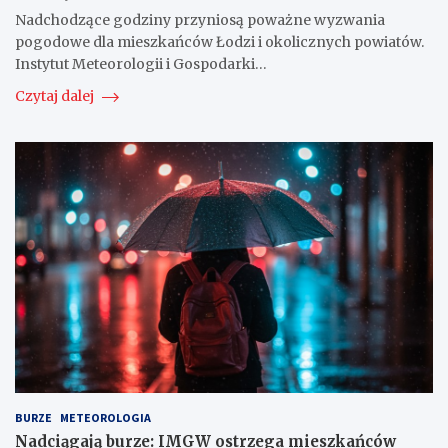
Nadchodzące godziny przyniosą poważne wyzwania
pogodowe dla mieszkańców Łodzi i okolicznych powiatów.
Instytut Meteorologii i Gospodarki…
Czytaj dalej
BURZE
METEOROLOGIA
Nadciągają burze: IMGW ostrzega mieszkańców