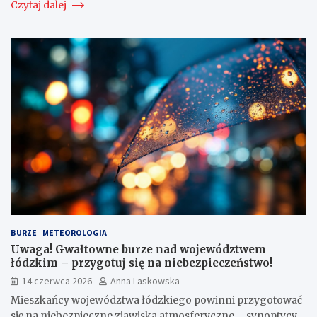
Czytaj dalej
BURZE
METEOROLOGIA
Uwaga! Gwałtowne burze nad województwem
łódzkim – przygotuj się na niebezpieczeństwo!
14 czerwca 2026
Anna Laskowska
Mieszkańcy województwa łódzkiego powinni przygotować
się na niebezpieczne zjawiska atmosferyczne – synoptycy