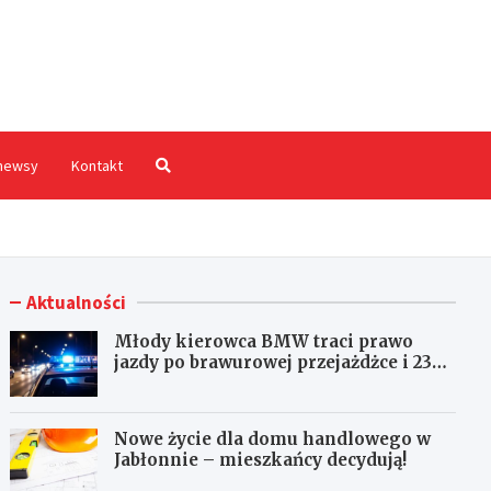
hodnia.pl
newsy
Kontakt
Aktualności
Młody kierowca BMW traci prawo
jazdy po brawurowej przejażdżce i 23
punktach karnych
Nowe życie dla domu handlowego w
Jabłonnie – mieszkańcy decydują!