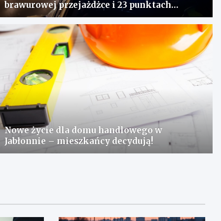
brawurowej przejażdżce i 23 punktach
karnych
Nowe życie dla domu handlowego w
Jabłonnie – mieszkańcy decydują!