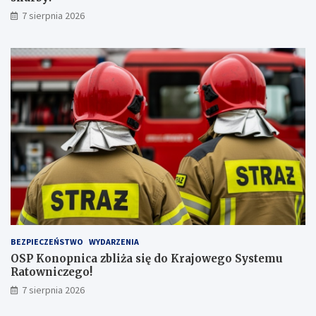
n
b
7 sierpnia 2026
a
y
j
!
w
y
ż
s
z
ą
l
i
c
z
b
ą
p
a
s
BEZPIECZEŃSTWO
WYDARZENIA
a
OSP Konopnica zbliża się do Krajowego Systemu
ż
Ratowniczego!
e
r
7 sierpnia 2026
ó
w