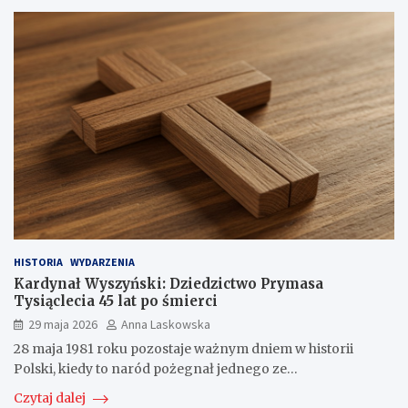
HISTORIA
WYDARZENIA
Kardynał Wyszyński: Dziedzictwo Prymasa
Tysiąclecia 45 lat po śmierci
29 maja 2026
Anna Laskowska
28 maja 1981 roku pozostaje ważnym dniem w historii
Polski, kiedy to naród pożegnał jednego ze…
Czytaj dalej