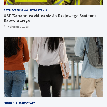
a
s
BEZPIECZEŃSTWO
WYDARZENIA
a
OSP Konopnica zbliża się do Krajowego Systemu
ż
Ratowniczego!
e
r
7 sierpnia 2026
ó
w
!
EDUKACJA
WARSZTATY