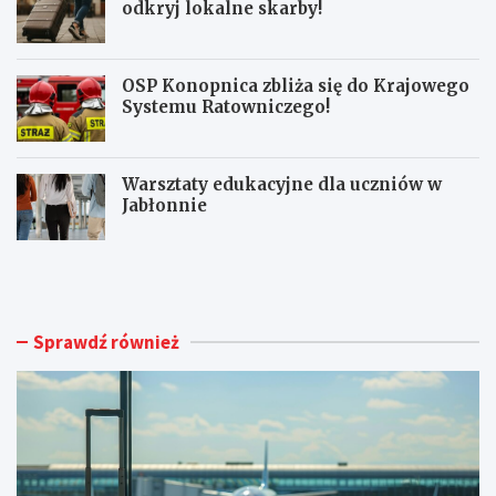
odkryj lokalne skarby!
OSP Konopnica zbliża się do Krajowego
Systemu Ratowniczego!
Warsztaty edukacyjne dla uczniów w
Jabłonnie
L
L
u
i
b
m
l
i
i
t
Sprawdź również
n
o
A
w
i
a
r
n
p
y
o
m
r
a
t
g