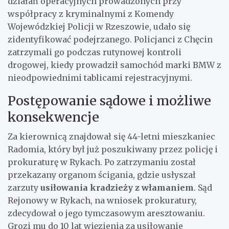
działań operacyjnych prowadzonych przy
współpracy z kryminalnymi z Komendy
Wojewódzkiej Policji w Rzeszowie, udało się
zidentyfikować podejrzanego. Policjanci z Chęcin
zatrzymali go podczas rutynowej kontroli
drogowej, kiedy prowadził samochód marki BMW z
nieodpowiednimi tablicami rejestracyjnymi.
Postępowanie sądowe i możliwe
konsekwencje
Za kierownicą znajdował się 44-letni mieszkaniec
Radomia, który był już poszukiwany przez policję i
prokuraturę w Rykach. Po zatrzymaniu został
przekazany organom ścigania, gdzie usłyszał
zarzuty
usiłowania kradzieży z włamaniem
. Sąd
Rejonowy w Rykach, na wniosek prokuratury,
zdecydował o jego tymczasowym aresztowaniu.
Grozi mu do 10 lat więzienia za usiłowanie