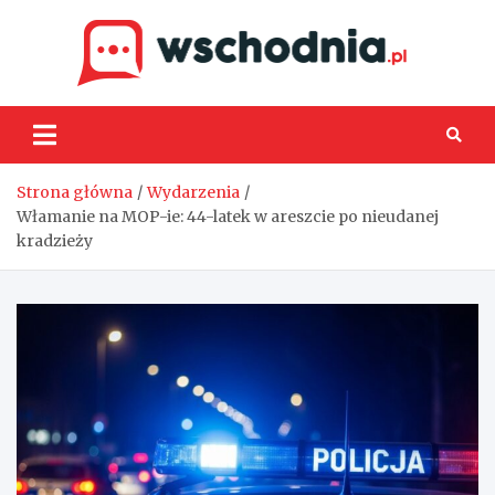
Skip
to
content
Wsch
Strona główna
Wydarzenia
Włamanie na MOP-ie: 44-latek w areszcie po nieudanej
kradzieży