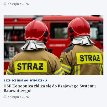
n
b
7 sierpnia 2026
a
y
j
!
w
y
ż
s
z
ą
l
i
c
z
b
ą
p
a
s
BEZPIECZEŃSTWO
WYDARZENIA
a
OSP Konopnica zbliża się do Krajowego Systemu
ż
Ratowniczego!
e
r
7 sierpnia 2026
ó
w