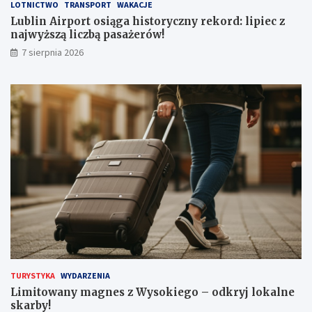
LOTNICTWO
TRANSPORT
WAKACJE
s
k
t
i
Lublin Airport osiąga historyczny rekord: lipiec z
o
e
najwyższą liczbą pasażerów!
r
g
7 sierpnia 2026
y
o
c
–
z
o
n
d
y
k
r
r
e
y
k
j
o
l
r
o
d
k
:
a
l
l
i
n
p
e
i
s
e
k
TURYSTYKA
WYDARZENIA
c
a
Limitowany magnes z Wysokiego – odkryj lokalne
z
r
skarby!