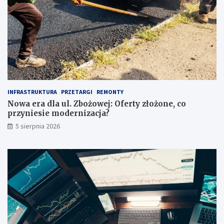
ć
n
u
w
w
s
a
p
g
a
ę
r
p
c
r
i
z
a
INFRASTRUKTURA
PRZETARGI
REMONTY
e
!
Nowa era dla ul. Zbożowej: Oferty złożone, co
d
przyniesie modernizacja?
z
a
5 sierpnia 2026
k
u
p
e
m
?