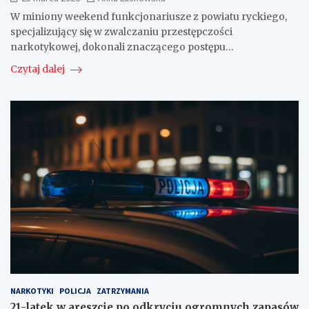
W miniony weekend funkcjonariusze z powiatu ryckiego,
specjalizujący się w zwalczaniu przestępczości
narkotykowej, dokonali znaczącego postępu…
Czytaj dalej
NARKOTYKI
POLICJA
ZATRZYMANIA
21-latek w areszcie po odkryciu ogromnych zapasów