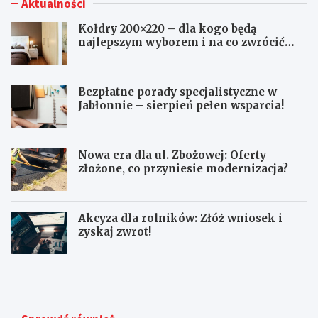
Aktualności
Kołdry 200×220 – dla kogo będą
najlepszym wyborem i na co zwrócić
uwagę przed zakupem?
Bezpłatne porady specjalistyczne w
Jabłonnie – sierpień pełen wsparcia!
Nowa era dla ul. Zbożowej: Oferty
złożone, co przyniesie modernizacja?
Akcyza dla rolników: Złóż wniosek i
zyskaj zwrot!
K
B
o
e
ł
z
d
p
r
ł