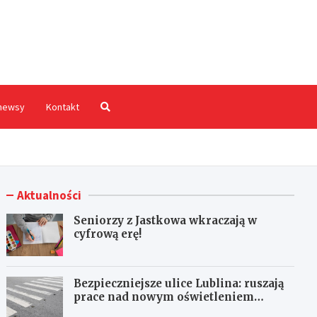
hodnia.pl
newsy
Kontakt
Aktualności
Seniorzy z Jastkowa wkraczają w
cyfrową erę!
Bezpieczniejsze ulice Lublina: ruszają
prace nad nowym oświetleniem
przejść dla pieszych!