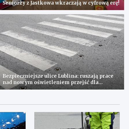
Seniorzy z Jastkowa wkraczają w cyfrową erę!
Bezpieczniejsze ulice Lublina: ruszają prace
nad nowym oświetleniem przejść dla
pieszych!