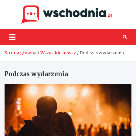
Skip
to
content
Wsch
Strona główna
Wszystkie newsy
Podczas wydarzenia
Podczas wydarzenia