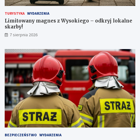
a
s
TURYSTYKA
WYDARZENIA
a
Limitowany magnes z Wysokiego – odkryj lokalne
ż
skarby!
e
r
7 sierpnia 2026
ó
w
!
BEZPIECZEŃSTWO
WYDARZENIA