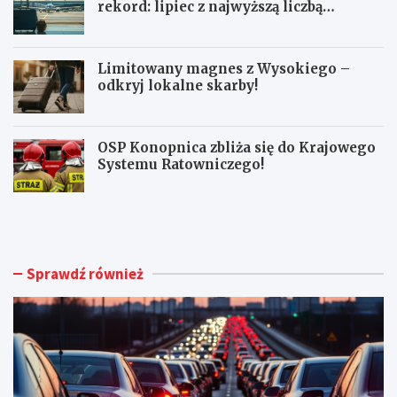
rekord: lipiec z najwyższą liczbą
pasażerów!
Limitowany magnes z Wysokiego –
odkryj lokalne skarby!
OSP Konopnica zbliża się do Krajowego
Systemu Ratowniczego!
U
L
t
u
r
b
u
l
d
i
Sprawdź również
n
n
i
A
e
i
n
r
i
p
a
o
w
r
r
t