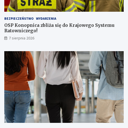
p
a
s
BEZPIECZEŃSTWO
WYDARZENIA
a
OSP Konopnica zbliża się do Krajowego Systemu
ż
Ratowniczego!
e
r
7 sierpnia 2026
ó
w
!