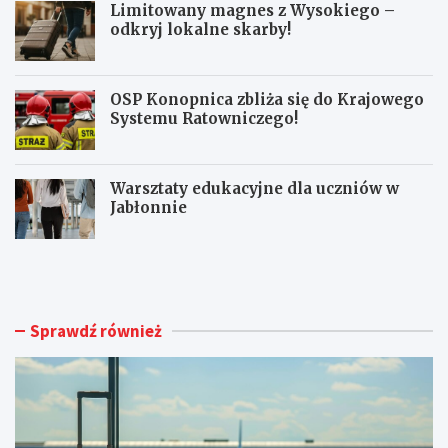
Limitowany magnes z Wysokiego –
odkryj lokalne skarby!
OSP Konopnica zbliża się do Krajowego
Systemu Ratowniczego!
Warsztaty edukacyjne dla uczniów w
Jabłonnie
L
L
u
i
b
m
l
i
i
t
Sprawdź również
n
o
A
w
i
a
r
n
p
y
o
m
r
a