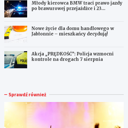
Młody kierowca BMW traci prawo jazdy
po brawurowej przejażdżce i 23
punktach karnych
Nowe życie dla domu handlowego w
Jabłonnie – mieszkańcy decydują!
Akcja „PRĘDKOŚĆ”: Policja wzmocni
kontrole na drogach 7 sierpnia
F
M
e
ł
s
o
t
d
i
y
Sprawdź również
w
k
a
i
l
e
M
r
u
o
z
w
y
c