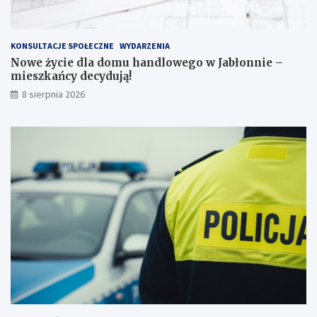
n
k
t
KONSULTACJE SPOŁECZNE
WYDARZENIA
a
Nowe życie dla domu handlowego w Jabłonnie –
c
mieszkańcy decydują!
h
k
8 sierpnia 2026
a
r
n
y
c
h