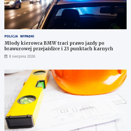
l
a
a
w
c
u
a
r
ł
o
e
w
j
e
POLICJA
WYPADKI
r
j
Młody kierowca BMW traci prawo jazdy po
o
p
brawurowej przejażdżce i 23 punktach karnych
d
r
8 sierpnia 2026
z
z
i
e
n
j
y
a
!
ż
d
ż
c
e
i
2
3
p
u