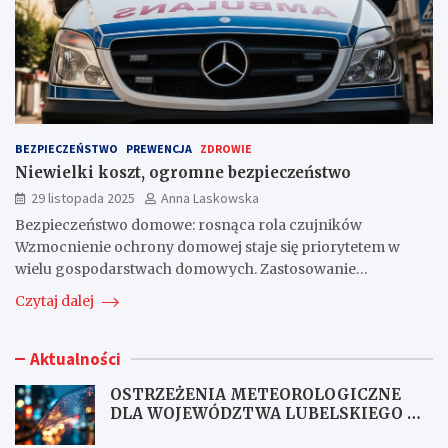
BEZPIECZEŃSTWO
PREWENCJA
ZDROWIE
Niewielki koszt, ogromne bezpieczeństwo
29 listopada 2025
Anna Laskowska
Bezpieczeństwo domowe: rosnąca rola czujników
Wzmocnienie ochrony domowej staje się priorytetem w
wielu gospodarstwach domowych. Zastosowanie…
Czytaj dalej
Aktualności
OSTRZEŻENIA METEOROLOGICZNE
DLA WOJEWÓDZTWA LUBELSKIEGO NR
167