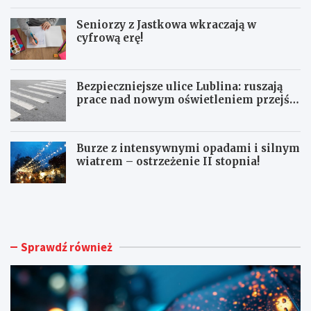
Seniorzy z Jastkowa wkraczają w
cyfrową erę!
Bezpieczniejsze ulice Lublina: ruszają
prace nad nowym oświetleniem przejść
dla pieszych!
Burze z intensywnymi opadami i silnym
wiatrem – ostrzeżenie II stopnia!
O
S
S
e
T
n
R
i
Z
o
Sprawdź również
E
r
Ż
z
E
y
N
z
I
J