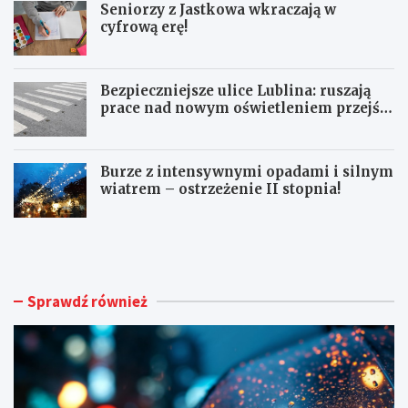
Seniorzy z Jastkowa wkraczają w
cyfrową erę!
Bezpieczniejsze ulice Lublina: ruszają
prace nad nowym oświetleniem przejść
dla pieszych!
Burze z intensywnymi opadami i silnym
wiatrem – ostrzeżenie II stopnia!
O
S
S
e
T
n
R
i
Z
o
Sprawdź również
E
r
Ż
z
E
y
N
z
I
J
A
a
M
s