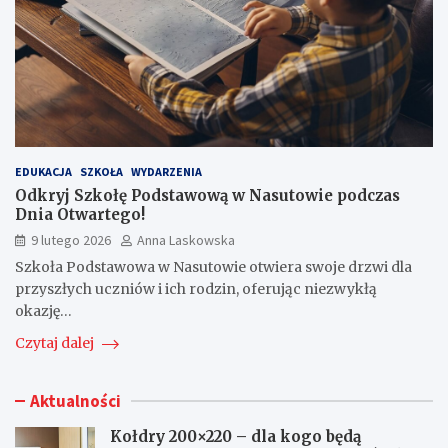
EDUKACJA
SZKOŁA
WYDARZENIA
Odkryj Szkołę Podstawową w Nasutowie podczas
Dnia Otwartego!
9 lutego 2026
Anna Laskowska
Szkoła Podstawowa w Nasutowie otwiera swoje drzwi dla
przyszłych uczniów i ich rodzin, oferując niezwykłą
okazję…
Czytaj dalej
Aktualności
Kołdry 200×220 – dla kogo będą