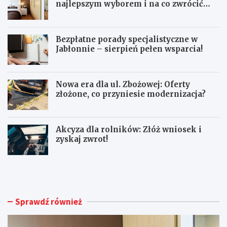
najlepszym wyborem i na co zwrócić
uwagę przed zakupem?
Bezpłatne porady specjalistyczne w
Jabłonnie – sierpień pełen wsparcia!
Nowa era dla ul. Zbożowej: Oferty
złożone, co przyniesie modernizacja?
Akcyza dla rolników: Złóż wniosek i
zyskaj zwrot!
K
B
o
e
ł
z
d
p
r
ł
Sprawdź również
y
a
2
t
0
n