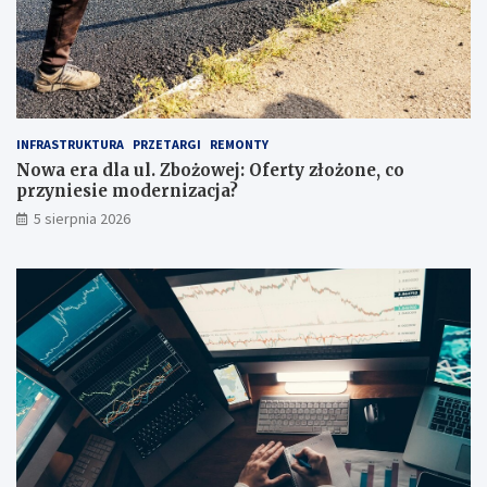
w
s
a
p
g
a
ę
r
p
c
r
i
z
a
INFRASTRUKTURA
PRZETARGI
REMONTY
e
!
Nowa era dla ul. Zbożowej: Oferty złożone, co
d
przyniesie modernizacja?
z
a
5 sierpnia 2026
k
u
p
e
m
?