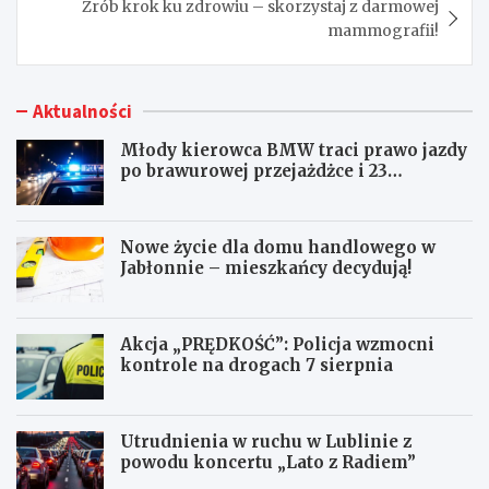
Zrób krok ku zdrowiu – skorzystaj z darmowej
mammografii!
Aktualności
Młody kierowca BMW traci prawo jazdy
po brawurowej przejażdżce i 23
punktach karnych
Nowe życie dla domu handlowego w
Jabłonnie – mieszkańcy decydują!
Akcja „PRĘDKOŚĆ”: Policja wzmocni
kontrole na drogach 7 sierpnia
Utrudnienia w ruchu w Lublinie z
powodu koncertu „Lato z Radiem”