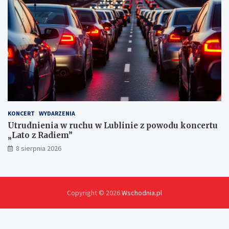
h
KONCERT
WYDARZENIA
Utrudnienia w ruchu w Lublinie z powodu koncertu
„Lato z Radiem”
8 sierpnia 2026
Copyright © 2026
Wschodnia.pl